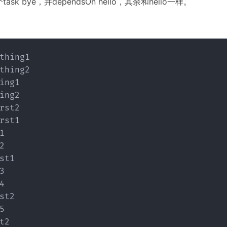
sk bye，并dependsOn hello，其余和hello一样。
thing1

thing2

ing1

ing2

rst2

rst1





st1





st2



t2
