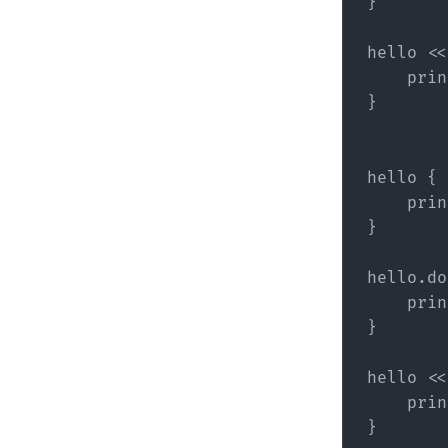
}

hello <<
    prin
}

hello {

    prin
}

hello.do
    prin
}

hello <<
    prin
}
