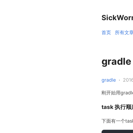
SickWo
首页
所有文
gradl
gradle
·
20
刚开始用gra
task 执行
下面有一个task 