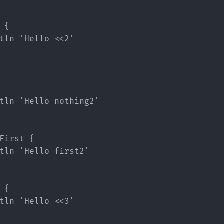
 {

tln 'Hello <<2'

tln 'Hello nothing2'

First {

tln 'Hello first2'

 {

tln 'Hello <<3'
