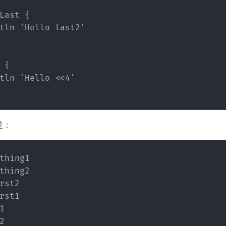
Last {

tln 'Hello last2'

 {

tln 'Hello <<4'

是：
thing1

thing2

rst2

rst1




