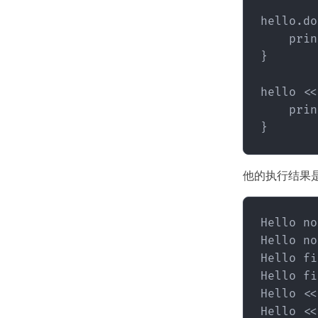
hello.do
    prin
}

hello <<
    prin
他的执行结果
Hello no
Hello no
Hello fi
Hello fi
Hello <<1
Hello <<2