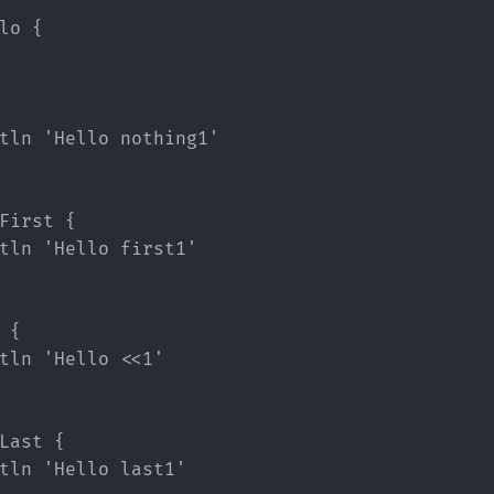
lo {

tln 'Hello nothing1'

First {

tln 'Hello first1'

 {

tln 'Hello <<1'

Last {

tln 'Hello last1'
