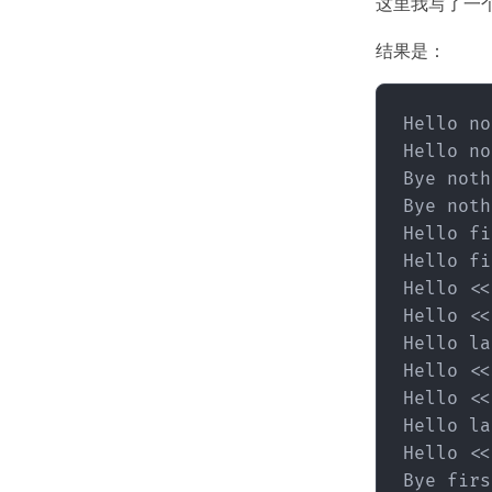
这里我写了一个ta
结果是：
Hello no
Hello no
Bye noth
Bye noth
Hello fi
Hello fi
Hello <<1
Hello <<2
Hello la
Hello <<3
Hello <<4
Hello la
Hello <<5
Bye firs