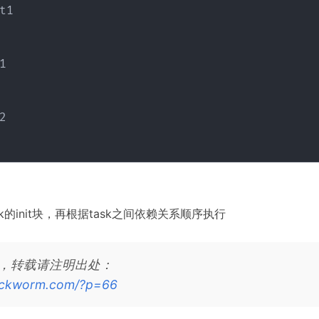
t1





k的init块，再根据task之间依赖关系顺序执行
，转载请注明出处：
sickworm.com/?p=66