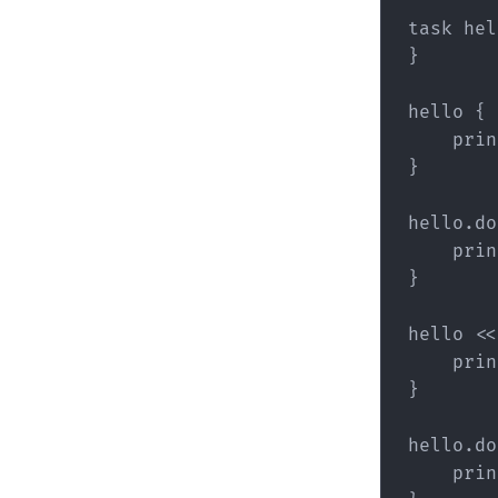
task hel
}

hello {

    prin
}

hello.do
    prin
}

hello <<
    prin
}

hello.do
    prin