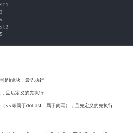
st1





st2

：
写是init块，最先执行
st块，且后定义的先执行
t块（<<等同于doLast，属于简写），且先定义的先执行