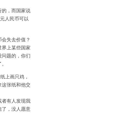
行的，而国家说
2元人民币可以
币会失去价值？
世界上某些国家
没问题的，你们
了。
在纸上画只鸡，
拿这张纸和他交
或者有人发现我
信了，没人愿意