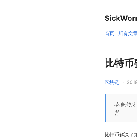
SickWo
首页
所有文
比特币
区块链
·
20
本系列文
答
比特币解决了