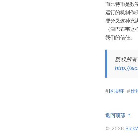
而比特币是数
运行的机制作
硬分叉这种充
（津巴布韦这
我们的信任。
版权所有
http://s
#
区块链
#
比
返回顶部 ↑
© 2026
Sic