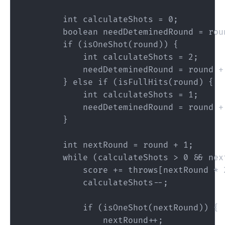
        int calculateShots = 0;

        boolean needDeteminedRound = roun
        if (isOneShot(round)) {

            int calculateShots = 2;

            needDeteminedRound = round + 
        } else if (isFullHits(round) {

            int calculateShots = 1;

            needDeteminedRound = round + 
        }

        int nextRound = round + 1;

        while (calculateShots > 0 && nex
            score += throws[nextRound * 2
            calculateShots--;

            if (isOneShot(nextRound)) {

                nextRound++;
