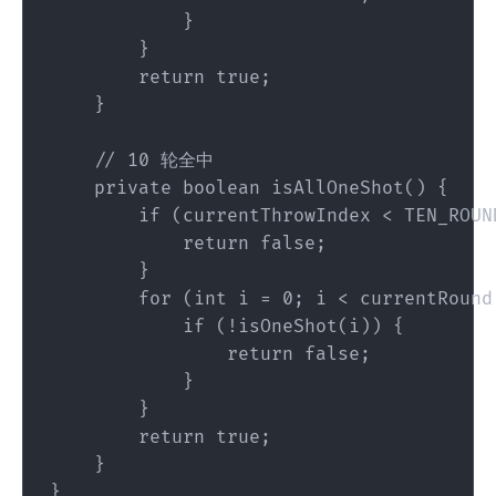
            }

        }

        return true;

    }

    // 10 轮全中

    private boolean isAllOneShot() {

        if (currentThrowIndex < TEN_ROUND
            return false;

        }

        for (int i = 0; i < currentRound;
            if (!isOneShot(i)) {

                return false;

            }

        }

        return true;

    }
