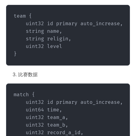
team {

    uint32 id primary auto_increase,

    string name,

    string religin,

    uint32 level

比赛数据
match {

    uint32 id primary auto_increase,

    uint64 time,

    uint32 team_a,

    uint32 team_b,

    uint32 record_a_id,
