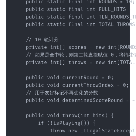
    public static final int ROUNDS = 10;

    public static final int FULL_HITS = 1
    public static final int TEN_ROUNDS_TH
    public static final int TOTAL_THROWS
    // 10 轮计分

    private int[] scores = new int[ROUNDS
    // 如果是全中轮，则第二轮直接赋值 0，将特殊
    private int[] throws = new int[TOTAL_
    public void currentRound = 0;

    public void currentThrowIndex = 0;

    // 用于友好标记不再变化的分数

    public void determinedScoreRound = -1
    public void throw(int hits) {

        if (!isPlaying()) {

            throw new IllegalStateExcept