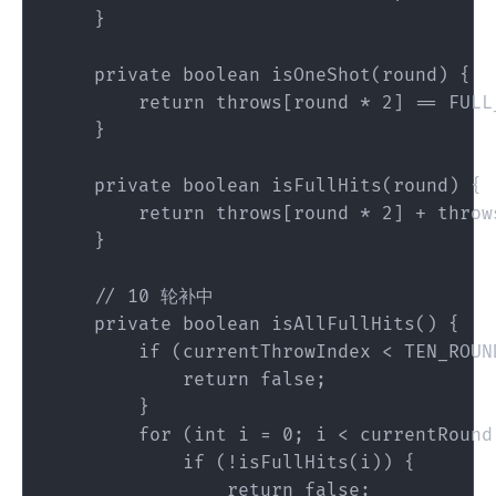
    }

    private boolean isOneShot(round) {

        return throws[round * 2] == FULL_
    }

    private boolean isFullHits(round) {

        return throws[round * 2] + throw
    }

    // 10 轮补中

    private boolean isAllFullHits() {

        if (currentThrowIndex < TEN_ROUND
            return false;

        }

        for (int i = 0; i < currentRound;
            if (!isFullHits(i)) {

                return false;
