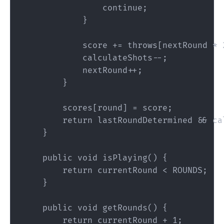
                continue;

            }

            score += throws[nextRound * 2
            calculateShots--;

            nextRound++;

        }

        scores[round] = score;

        return lastRoundDetermined && cal
    }

    public void isPlaying() {

        return currentRound < ROUNDS;

    }

    public void getRounds() {

        return currentRound + 1;
