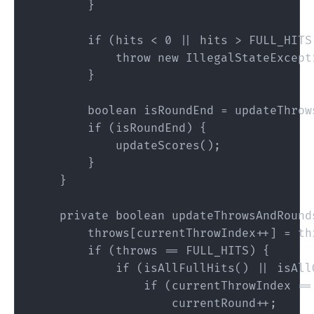
        }

        if (hits < 0 || hits > FULL_HITS)
            throw new IllegalStateExcept
        }

        boolean isRoundEnd = updateThrows
        if (isRoundEnd) {

            updateScores();

        }

    }

    private boolean updateThrowsAndRounds
        throws[currentThrowIndex++] = thr
        if (throws == FULL_HITS) {

            if (isAllFullHits() || isAllO
                if (currentThrowIndex == 
                    currentRound++;
