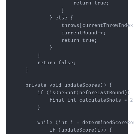
                    return true;

                }

            } else {

                throws[currentThrowIndex+
                currentRound++;

                return true;

            }

        }

        return false;

    }

    private void updateScores() {

        if (isOneShot(beforeLastRound)) {
            final int calculateShots = 2;
        }

        while (int i = determinedScoreRo
            if (updateScore(i)) {
