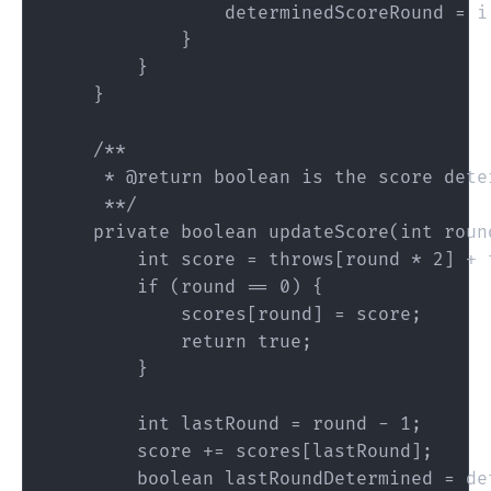
                determinedScoreRound = i;
            }

        }

    }

    /**

     * @return boolean is the score deter
     **/

    private boolean updateScore(int round
        int score = throws[round * 2] + 
        if (round == 0) {

            scores[round] = score;

            return true;

        }

        int lastRound = round - 1;

        score += scores[lastRound];

        boolean lastRoundDetermined = de