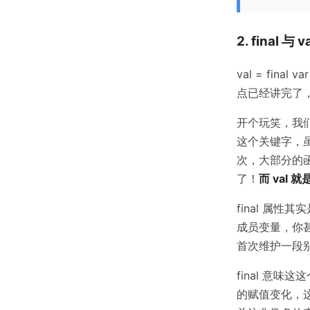
2. final 与 v
val = fin
点已经讲完了
开个玩笑，我们还
这个关键字，虽
次，大部分的函
了！
而 val 
final 属
成员变量，你甚
首次维护一段
final 意
的赋值变化，