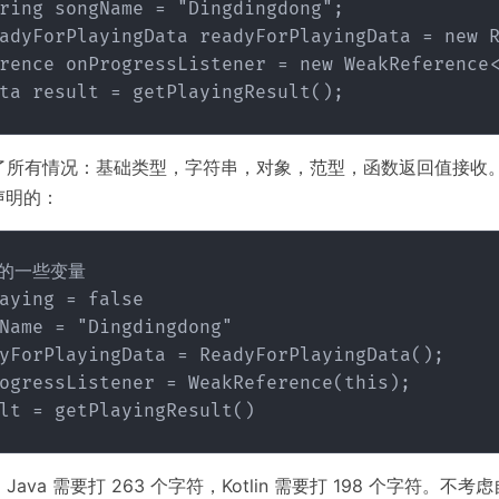
ring songName = "Dingdingdong";

adyForPlayingData readyForPlayingData = new R
rence
 onProgressListener = new WeakReference<
了所有情况：基础类型，字符串，对象，范型，函数返回值接收
么声明的：
的一些变量

aying = false

Name = "Dingdingdong"

yForPlayingData = ReadyForPlayingData();

ogressListener = WeakReference
(this);

ava 需要打 263 个字符，Kotlin 需要打 198 个字符。不