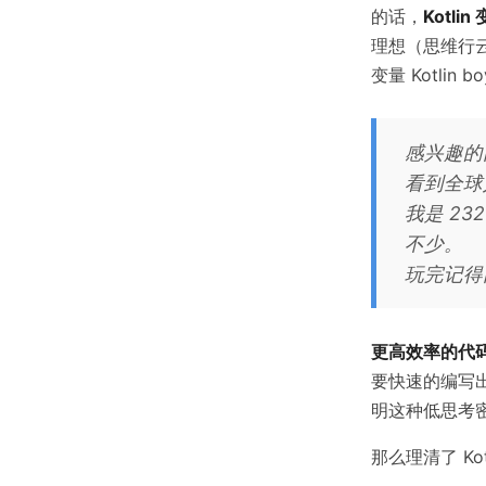
的话，
Kotlin
理想（思维行云
变量 Kotlin b
感兴趣的
看到全球
我是 2
不少。
玩完记得
更高效率的代
要快速的编写
明这种低思考
那么理清了 K