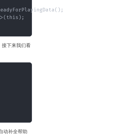
eadyForPlayingData();

>(this);

。接下来我们看
考虑自动补全帮助