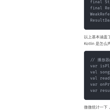
final St
final Re
WeakRefe
以上基本涵盖
Kotlin 是怎
// 播放器
var isPl
val song
val read
var onPr
微微统计一下，J