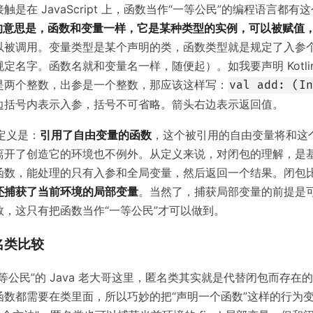
触是在 JavaScript 上，函数当作“一等公民”的编程语言都有
”的意思是，函数和变量一样，它是某种类型的实例，可以被赋值
以被调用。变量类型是某个声明的类，函数类型就是规定了入参
定名字。函数名就和变量名一样，随便起）。如我要声明 Kotli
是两个整数，出参是一个整数，那应该这样写：
val add: (In
边括号内表示入参，括号不可省略。箭头右边表示返回值。
的定义是：
引用了自由变量的函数
，这个被引用的自由变量将和这
离开了创造它的环境也不例外。从定义来说，对闭包的理解，是
函数，能处理的只有入参和全局变量，然后返回一个结果。闭包
还捕获了当前环境的局部变量
。当然了，捕获局部变量的前提是
数，这只有把函数当作“一等公民”才可以做到。
匿名类比较
等公民”的 Java 老大哥这里，匿名类其实就是代替闭包而存在的。
函数都需要在类里面，所以巧妙的把“声明一个函数”这样的行为变