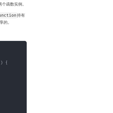
两个函数实例。
持有
unction
享的。
) {
