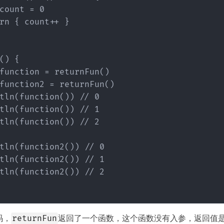
count = 0

rn { count++ }

() {

function = returnFun()

function2 = returnFun()

tln(function()) // 0

tln(function()) // 1

tln(function()) // 2

tln(function2()) // 0

tln(function2()) // 1

tln(function2()) // 2

码，
返回了一个函数，这个函数没有入参，返回值
returnFun