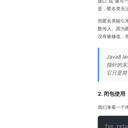
接口”或“重写
是，匿名类无法
而匿名类能引用
数传入。因为
没有被修改。所以
Java8
指针的东西
它只是简化
2. 闭包使用
我们来看一个
fun retu