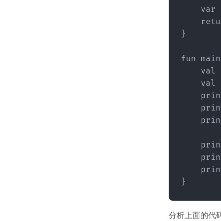
    var 
    retu
}

fun main
    val 
    val 
    prin
    prin
    prin
    prin
    prin
    prin
分析上面的代