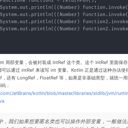
Function0 function2 = returnFun();

System.out.println(((Number) function.invoke(
System.out.println(((Number) function.invoke(
System.out.println(((Number) function2.invoke
System.out.println(((Number) function2.invoke
t 局部变量，会被封装成 IntRef 这个类。这个 IntRef 里面保存着
以通过 intRef 来读写 int 变量。Kotlin 正是通过这种办
ef，还有 LongRef，FloatRef 等，如果是非基础类型，就统一用 O
源码：
.com/JetBrains/kotlin/blob/master/libraries/stdlib/jvm/runti
ava
va 中，我们如果想要匿名类也可以操作外部变量，一般做