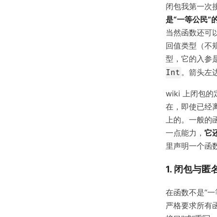
闭包我第一次接
是“一等公民
当然函数还可
回值类型（不规
型，它的入参
。箭头左
Int
wiki 上闭包
在，即使已经
上的。一般的
一点能力，
它
里声明一个函
1. 闭包与
在函数不是“一
严格要求所有