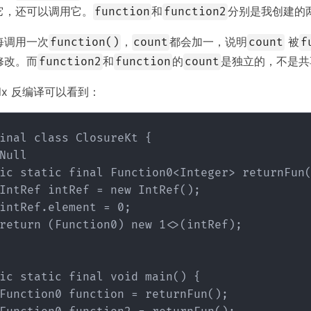
它，还可以调用它。
和
分别是我创建的
function
function2
每调用一次
，
都会加一，说明
被
function()
count
count
f
修改。而
和
的
是独立的，不是共
function2
function
count
dx 反编译可以看到：
inal class ClosureKt {

Null

ic static final Function0<Integer> returnFun(
IntRef intRef = new IntRef();

intRef.element = 0;

return (Function0) new 1<>(intRef);

ic static final void main() {

Function0 function = returnFun();
