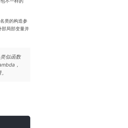
闭包不一样的
匿名类的构造参
外部局部变量并
现是类似函数
ambda，
量。