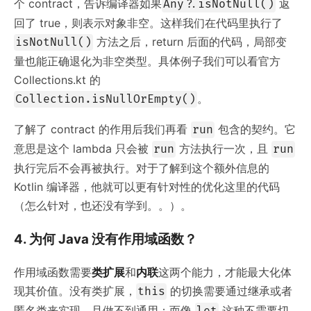
个 contract，告诉编译器如果
返
Any?.isNotNull()
回了 true，则表示对象非空。这样我们在代码里执行了
方法之后，return 后面的代码，局部变
isNotNull()
量也能正确退化为非空类型。具体例子我们可以看官方
Collections.kt 的
。
Collection
.isNullOrEmpty()
了解了 contract 的作用后我们再看
包含的契约。它
run
意思是这个 lambda 只会被
方法执行一次，且
run
run
执行完后不会再被执行。对于了解到这个额外信息的
Kotlin 编译器，他就可以更有针对性的优化这里的代码
（怎么针对，也还没有学到。。）。
4. 为何 Java 没有作用域函数？
作用域函数需要
类扩展
和
内联
这两个能力，才能最大化体
现其价值。没有类扩展，
的切换需要通过继承或者
this
匿名类来实现，且做不到通用；而像
这种不需要切
let