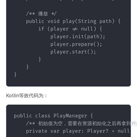
    /** 播放 */

    public void play(String path) {

        if (player != null) {

            player.init(path);

            player.prepare();

            player.start();

        }

    }

Kotlin等效代码为：
public class PlayManager {

    /** 初始值为空，需要在资源初始化之后再拿到对象
    private var player: Player? = null
