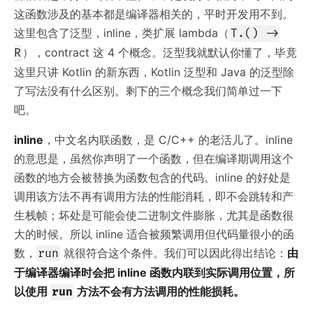
这函数涉及的基本都是编译器相关的，平时开发用不到。
这里包含了泛型，inline，类扩展 lambda（
T.() ->
），contract 这 4 个概念。泛型我就默认你懂了，毕竟
R
这里只讲 Kotlin 的新东西，Kotlin 泛型和 Java 的泛型除
了写法没有什么区别。剩下的三个概念我们简单过一下
吧。
inline
，中文名内联函数，是 C/C++ 的老活儿了。inline
的意思是，虽然你声明了一个函数，但在编译期调用这个
函数的地方会被替换为函数包含的代码。inline 的好处是
调用该方法不再有调用方法的性能消耗，即不会跳转和产
生栈帧；坏处是可能会使二进制文件膨胀，尤其是函数很
大的时候。所以 inline 适合被频繁调用但代码量很小的函
数，
就很符合这个条件。我们可以因此得出结论：
由
run
于编译器编译时会把 inline 函数内联到实际调用位置，所
以使用
方法不会有方法调用的性能损耗。
run