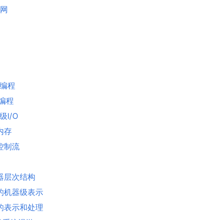
特网
发编程
络编程
I/O
内存
控制流
存器层次结构
序的机器级表示
息的表示和处理