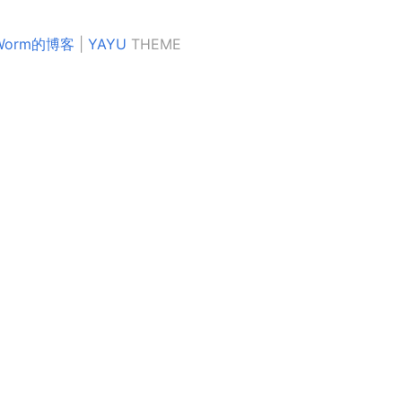
kWorm的博客
|
YAYU
THEME