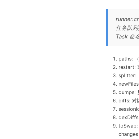
runner
任务队列
Task 
paths:
restart
splitte
newFile
dumps:
diffs
session
dexDif
toSwa
chan