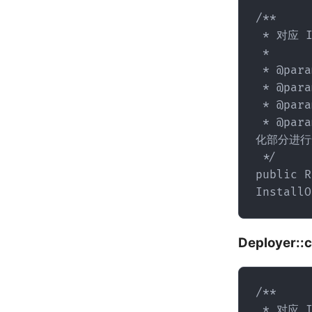
/**

 * 对应 IDE 中的 Run 按钮。

 * 

 * @param packageName 包名

 * @param apks 待安装的 apk 文件列表

 * @param options 设置 adb install 的参数

 * @param installMode 安装模式，分为三种：发送整个 APK 安装；只发送变
化部分进行
 */

public R
InstallO
Deployer:
/**

 * 对应 IDE 中的 Apply Code Changes 按钮。
