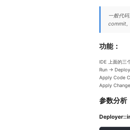
一般代
commit
功能：
IDE 上面的
Run -> Deploye
Apply Code C
Apply Changes
参数分析
Deployer::i