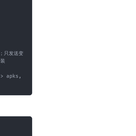
装

> apks, 