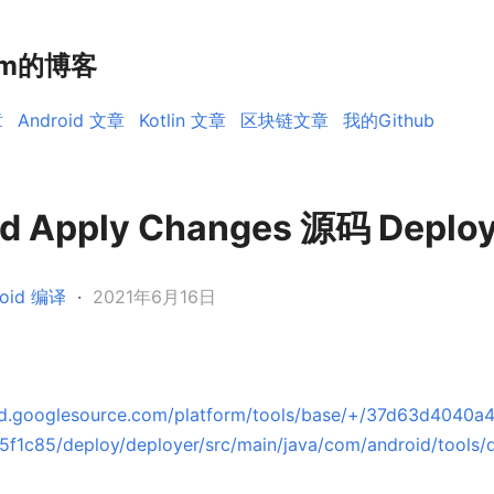
rm的博客
章
Android 文章
Kotlin 文章
区块链文章
我的Github
id Apply Changes 源码 Deplo
roid 编译
·
2021年6月16日
oid.googlesource.com/platform/tools/base/+/37d63d4040
f1c85/deploy/deployer/src/main/java/com/android/tools/