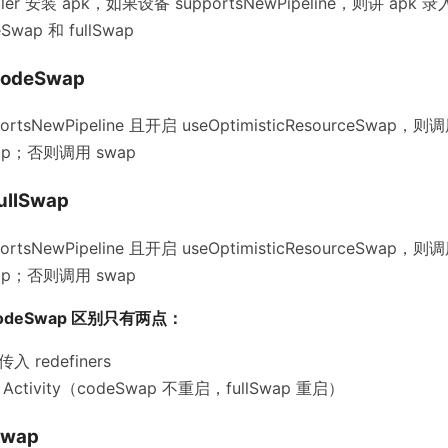
aller 安装 apk，如果设备 supportsNewPipeline，则讲 ap
wap 和 fullSwap
:codeSwap
rtsNewPipeline 且开启 useOptimisticResourceSwap，则
Swap；否则调用 swap
fullSwap
rtsNewPipeline 且开启 useOptimisticResourceSwap，则
Swap；否则调用 swap
和 codeSwap 区别只有两点：
 redefiners
ctivity（codeSwap 不重启，fullSwap 重启）
swap