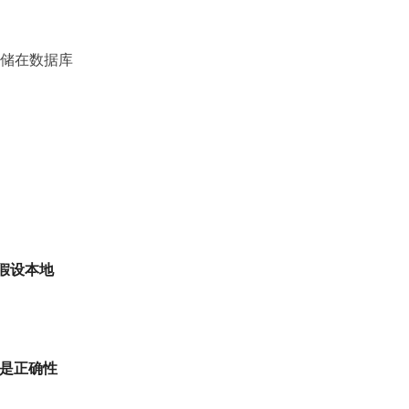
表存储在数据库
s，假设本地
e 是正确性