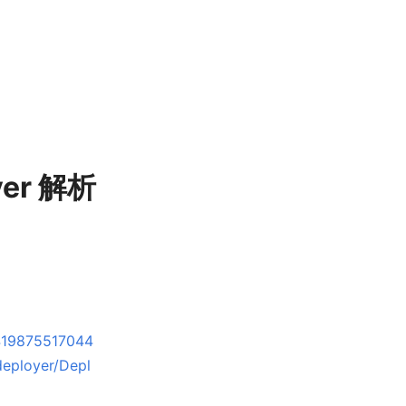
yer 解析
a419875517044
deployer/Depl