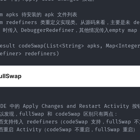
d 时传入 DebuggerRedefiner，其他情况传入empty map

esult codeSwap(List<String> apks, Map<Integer
efiner> redefiners)
fullSwap