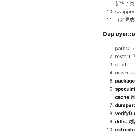
新增了类
swappe
（如果成功
Deployer::
paths:
restar
splitt
newFile
packa
specul
cache
dumper
verifyD
diffs
extract