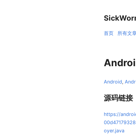
SickWo
首页
所有文
Andro
Android
,
And
源码链接
https://andr
00d471793285
oyer.java